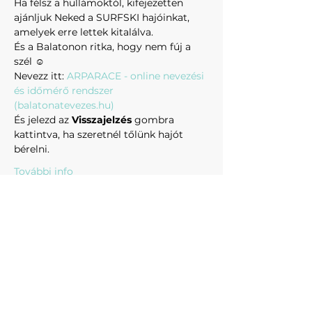
Ha félsz a hullámoktól, kifejezetten 
ajánljuk Neked a SURFSKI hajóinkat, 
amelyek erre lettek kitalálva.
És a Balatonon ritka, hogy nem fúj a 
szél ☺
Nevezz itt: 
ARPARACE - online nevezési 
és időmérő rendszer 
(balatonatevezes.hu)
És jelezd az 
Visszajelzés 
gombra 
kattintva, ha szeretnél tőlünk hajót 
bérelni.
További info
KAPCSOLAT:
events@surfskifun.com
surfskifun@gmail.com
Adatvédelmi nyilatkozat