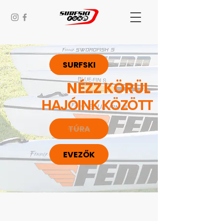
SURFSKI
NÉZZ KÖRÜL
HAJÓINK KÖZÖTT
TÚRA
EVEZŐK