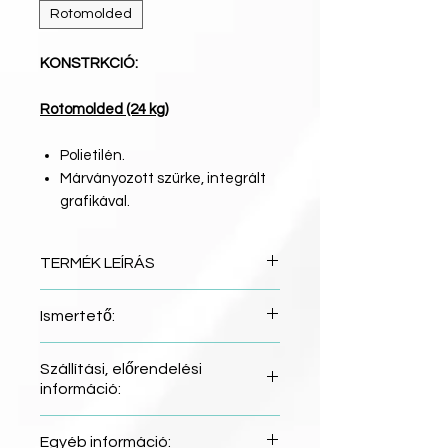
Rotomolded
KONSTRKCIÓ:
Rotomolded (24 kg)
Polietilén.
Márványozott szürke, integrált
grafikával.
TERMÉK LEÍRÁS
Hosszúság: 5.20m
Ismertető:
Szélesség: 54cm
Mélység: 35cm
Az EPIC V7 formájával,
Szállítási, előrendelési
Kapacitás: 135kg
kialakításával, új mércét állít fel
információ:
Tárolási kapacitás: 42L
a ’rotomold’ kivitelezésű hajók
Evezős magassága: 1,45 m - 2,01
között. Mozgékony és könnyen
A sporteszközök
Egyéb információ:
m